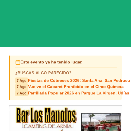
Este evento ya ha tenido lugar.
¿BUSCAS ALGO PARECIDO?
Fiestas de Cóbreces 2026: Santa Ana, San Pedrucu
7 Ago
Vuelve el Cabaret Prohibido en el Circo Quimera
7 Ago
Parrillada Popular 2026 en Parque La Virgen, Udías
7 Ago