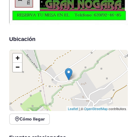
Ubicación
+
−
Leaflet
| ©
OpenStreetMap
contributors
Cómo llegar
Fiestas de Cóbreces
2026: Santa Ana, San
Origen Cultura 2026 en
Pedrucu y San Roque
Plaza Viares, Suances