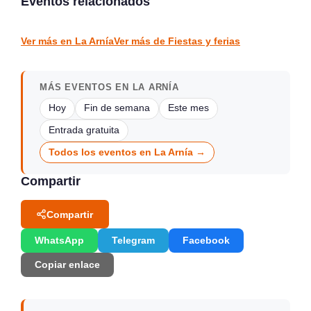
Eventos relacionados
Cobreces
Suances
FIESTAS Y FERIAS
FIESTAS Y FERIAS
Ver más en La Arnía
Ver más de Fiestas y ferias
MÁS EVENTOS EN LA ARNÍA
Hoy
Fin de semana
Este mes
Entrada gratuita
Todos los eventos en La Arnía →
Compartir
Compartir
WhatsApp
Telegram
Facebook
Copiar enlace