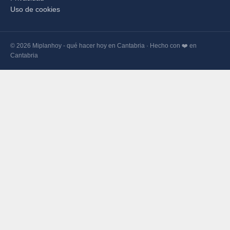
Uso de cookies
© 2026 Miplanhoy - qué hacer hoy en Cantabria · Hecho con ❤️ en
Cantabria