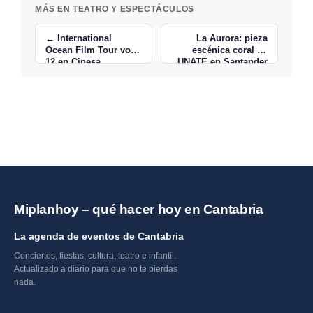
MÁS EN TEATRO Y ESPECTÁCULOS
← International
La Aurora: pieza
Ocean Film Tour vol.
escénica coral de
12 en Cinesa
UNATE en Santander
Santander
→
Miplanhoy – qué hacer hoy en Cantabria
La agenda de eventos de Cantabria
Conciertos, fiestas, cultura, teatro e infantil.
Actualizado a diario para que no te pierdas
nada.