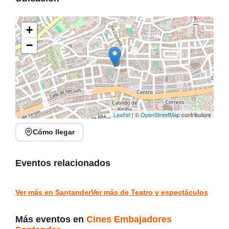
+
−
Leaflet
| ©
OpenStreetMap
contributors
Cómo llegar
Vuelve el Cabaret
Soy pan, soy Paz, soy
Prohibido en el Circo
más — Ábrego teatro en
Quimera
Potes
Eventos relacionados
Santander
Potes
TEATRO Y ESPECTÁCULOS
TEATRO Y ESPECTÁCULOS
Ver más en Santander
Ver más de Teatro y espectáculos
Más eventos en
Cines Embajadores