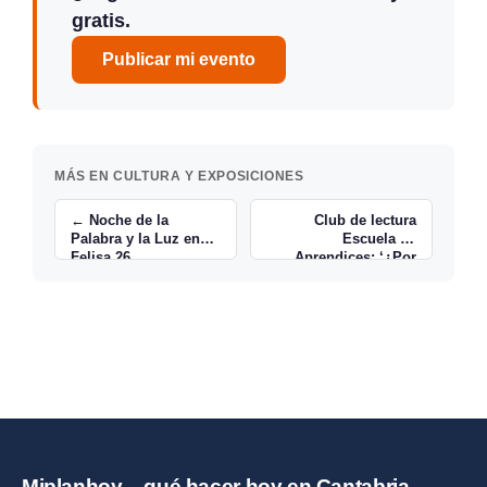
gratis.
Publicar mi evento
MÁS EN CULTURA Y EXPOSICIONES
← Noche de la
Club de lectura
Palabra y la Luz en
Escuela de
Felisa 26
Aprendices: ‘¿Por
qué son tan lindos
los caballos?’ →
Miplanhoy – qué hacer hoy en Cantabria