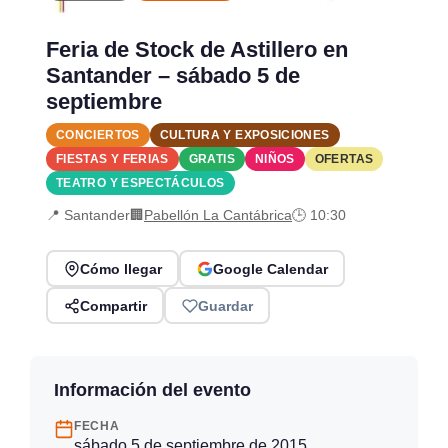
Feria de Stock de Astillero en
Santander – sábado 5 de
septiembre
CONCIERTOS
CULTURA Y EXPOSICIONES
FIESTAS Y FERIAS
GRATIS
NIÑOS
OFERTAS
TEATRO Y ESPECTÁCULOS
📍 Santander
🏢
Pabellón La Cantábrica
🕒 10:30
Cómo llegar
Google Calendar
Compartir
Guardar
Información del evento
FECHA
sábado 5 de septiembre de 2015