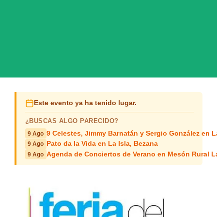
Este evento ya ha tenido lugar.
¿BUSCAS ALGO PARECIDO?
9 Celestes, Jimmy Barnatán y Sergio González en 
9 Ago
Pato da la Vida en La Isla, Bezana
9 Ago
Agenda de Conciertos de Verano en Mesón Rural L
9 Ago