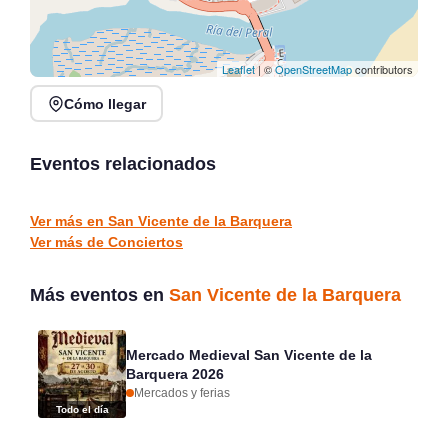
Leaflet
| ©
OpenStreetMap
contributors
Cómo llegar
Verano Mix Fiesta de
Noches de Conciertos en
Blanco en Escenario
Piélagos, ciclo de música
Santander
en directo
Eventos relacionados
Santander
Piélagos
CONCIERTOS
CONCIERTOS
Ver más en San Vicente de la Barquera
Ver más de Conciertos
Más eventos en
San Vicente de la Barquera
Mercado Medieval San Vicente de la
Barquera 2026
Mercados y ferias
Todo el día