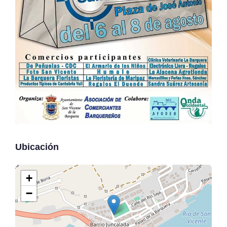
Ubicación
+
−