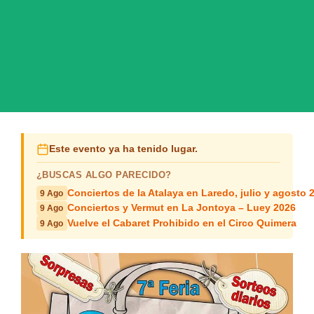
Este evento ya ha tenido lugar.
¿BUSCAS ALGO PARECIDO?
Conciertos de la Atalaya en Laredo, julio y agosto 
9 Ago
Conciertos y Vermut en La Jontoya – Luey 2026
9 Ago
Vuelve el Cabaret Prohibido en el Circo Quimera
9 Ago