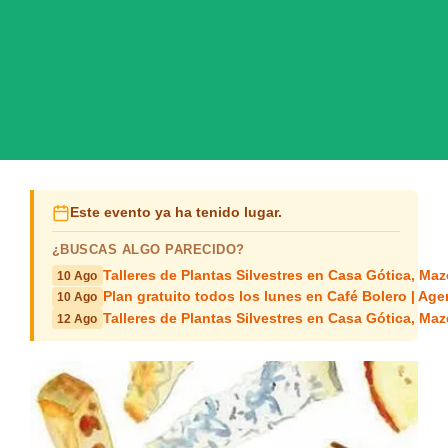
Este evento ya ha tenido lugar.
¿BUSCAS ALGO PARECIDO?
Talleres de Plantas Silvestres en Casa Gótica, Ma
10 Ago
Plan gratuito todos los lunes en Café Bolero | Age
10 Ago
Talleres de Plantas Silvestres en Casa Gótica, Ma
12 Ago