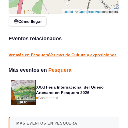
Leaflet
| ©
OpenStreetMap
contributors
Cómo llegar
Veranos en Jado en
Conferencia: La
Parque Jado, Santander
«acción» de Vargas,
2026
detrás del mito
Eventos relacionados
Santander
vargas
CULTURA Y EXPOSICIONES
CULTURA Y EXPOSICIONES
Ver más en Pesquera
Ver más de Cultura y exposiciones
Más eventos en
Pesquera
XXXI Feria Internacional del Queso
Artesano en Pesquera 2026
Gastronomía
16:00
MÁS EVENTOS EN PESQUERA