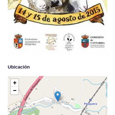
Ubicación
+
−