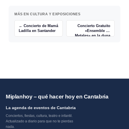
MÁS EN CULTURA Y EXPOSICIONES
← Concierto de Mamá
Concierto Gratuito
Ladilla en Santander
«Ensemble de
Metales» en la duna
de Gamazo de
Santander →
Miplanhoy – qué hacer hoy en Cantabria
La agenda de eventos de Cantabria
Conciertos, fiestas, cultura, teatro e infantil.
Actualizado a diario para que no te pierdas
nada.