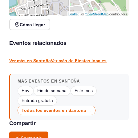
Leaflet
| ©
OpenStreetMap
contributors
Cómo llegar
Fiestas de las Nieves en
Santillán-Boria, San
XV Fiesta de los Limones
Vicente
Solidarios en Novales
Eventos relacionados
San Vicente de la Barquera
Novales
FIESTAS LOCALES
FIESTAS LOCALES
Ver más en Santoña
Ver más de Fiestas locales
MÁS EVENTOS EN SANTOÑA
Hoy
Fin de semana
Este mes
Entrada gratuita
Todos los eventos en Santoña →
Compartir
Compartir