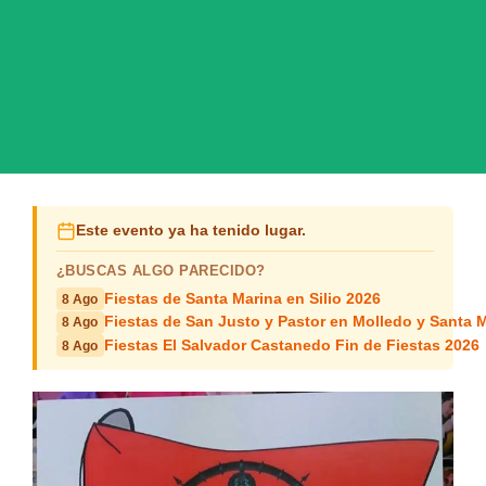
Este evento ya ha tenido lugar.
¿BUSCAS ALGO PARECIDO?
Fiestas de Santa Marina en Silio 2026
8 Ago
Fiestas de San Justo y Pastor en Molledo y Santa M
8 Ago
Fiestas El Salvador Castanedo Fin de Fiestas 2026
8 Ago