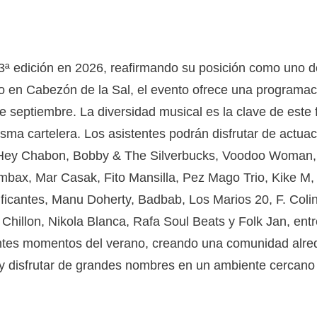
3ª edición en 2026, reafirmando su posición como uno de
o en Cabezón de la Sal, el evento ofrece una programaci
e septiembre. La diversidad musical es la clave de este f
 misma cartelera. Los asistentes podrán disfrutar de actu
Hey Chabon, Bobby & The Silverbucks, Voodoo Woman, N
mbax, Mar Casak, Fito Mansilla, Pez Mago Trio, Kike M,
dificantes, Manu Doherty, Badbab, Los Marios 20, F. Col
Chillon, Nikola Blanca, Rafa Soul Beats y Folk Jan, ent
erentes momentos del verano, creando una comunidad alred
y disfrutar de grandes nombres en un ambiente cercano 