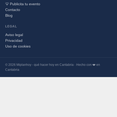
💡 Publicita tu evento
Contacto
Blog
LEGAL
Aviso legal
Privacidad
Uso de cookies
© 2026 Miplanhoy - qué hacer hoy en Cantabria · Hecho con ❤️ en
Cantabria