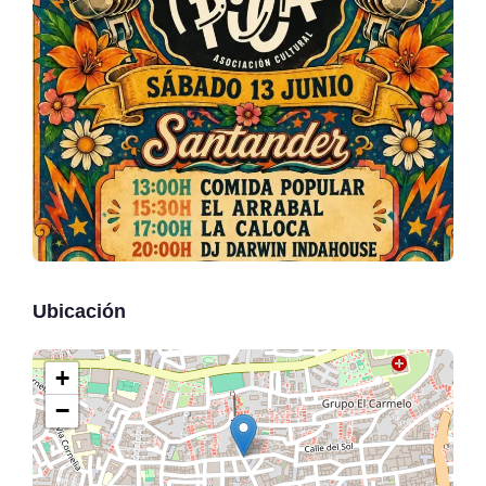
Ubicación
+
−