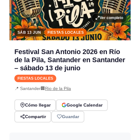
Ver completo
SÁB 13 JUN
FIESTAS LOCALES
Festival San Antonio 2026 en Río
de la Pila, Santander en Santander
– sábado 13 de junio
FIESTAS LOCALES
📍 Santander
🏢
Rio de la Pila
Cómo llegar
Google Calendar
Compartir
Guardar