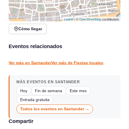
Leaflet
| ©
OpenStreetMap
contributors
Cómo llegar
Fiesta del Turista en
Arredondo, 7 al 9 de
Fiesta de la Hierba 2026
agosto 2026
en La Edilla, Rasines
Eventos relacionados
Arredondo
La Edilla
FIESTAS LOCALES
FIESTAS LOCALES
Ver más en Santander
Ver más de Fiestas locales
MÁS EVENTOS EN SANTANDER
Hoy
Fin de semana
Este mes
Entrada gratuita
Todos los eventos en Santander →
Compartir