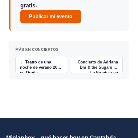
gratis.
Publicar mi evento
MÁS EN CONCIERTOS
← Teatro de una
Concierto de Adriana
noche de verano 2015
Blu & the Sugars en
en Oruña
La Frontera en
Santander →
Miplanhoy – qué hacer hoy en Cantabria