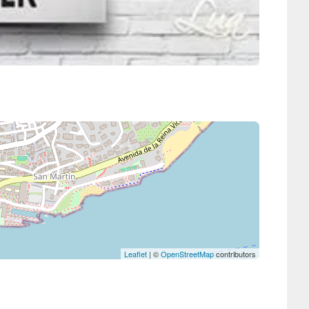
Leaflet
| ©
OpenStreetMap
contributors