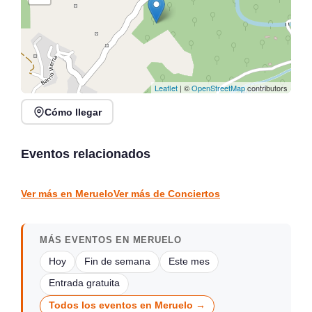
Leaflet
| ©
OpenStreetMap
contributors
Cómo llegar
Noches de Conciertos en
Jack Moore Band en
Piélagos, ciclo de música
directo en Sarón
en directo
Eventos relacionados
Sarón
Piélagos
CONCIERTOS
CONCIERTOS
Ver más en Meruelo
Ver más de Conciertos
MÁS EVENTOS EN MERUELO
Hoy
Fin de semana
Este mes
Entrada gratuita
Todos los eventos en Meruelo →