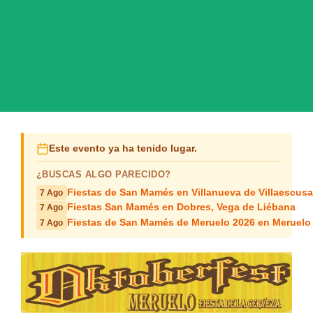
Este evento ya ha tenido lugar.
¿BUSCAS ALGO PARECIDO?
Fiestas de San Mamés en Villanueva de Villaescusa
7 Ago
Fiestas San Mamés en Dobres, Vega de Liébana
7 Ago
Fiestas de San Mamés de Meruelo 2026 en Meruelo
7 Ago