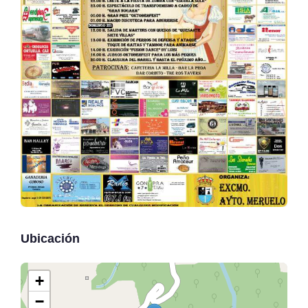
Ubicación
+
−