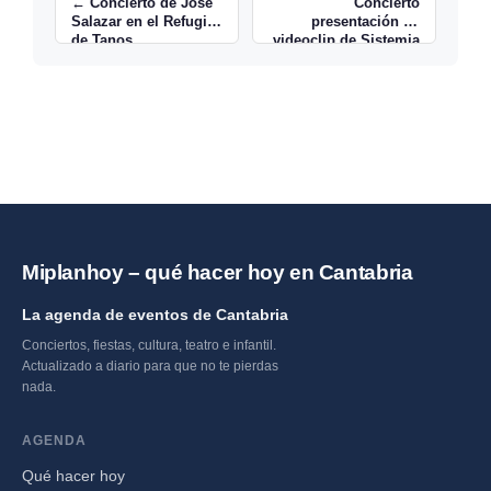
← Concierto de José
Concierto
Salazar en el Refugio
presentación de
de Tanos
videoclip de Sistemia
en CASYC en
Santander →
Miplanhoy – qué hacer hoy en Cantabria
La agenda de eventos de Cantabria
Conciertos, fiestas, cultura, teatro e infantil.
Actualizado a diario para que no te pierdas
nada.
AGENDA
Qué hacer hoy