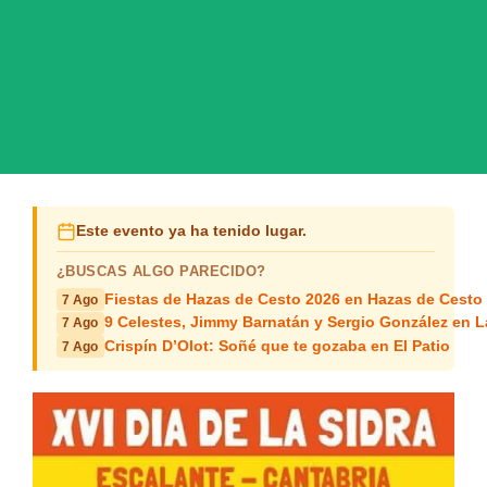
Este evento ya ha tenido lugar.
¿BUSCAS ALGO PARECIDO?
Fiestas de Hazas de Cesto 2026 en Hazas de Cesto
7 Ago
9 Celestes, Jimmy Barnatán y Sergio González en 
7 Ago
Crispín D’Olot: Soñé que te gozaba en El Patio
7 Ago