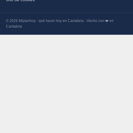
© 2026 Miplanhoy - qué hacer hoy en Cantabria · Hecho con ❤️ en
Cantabria