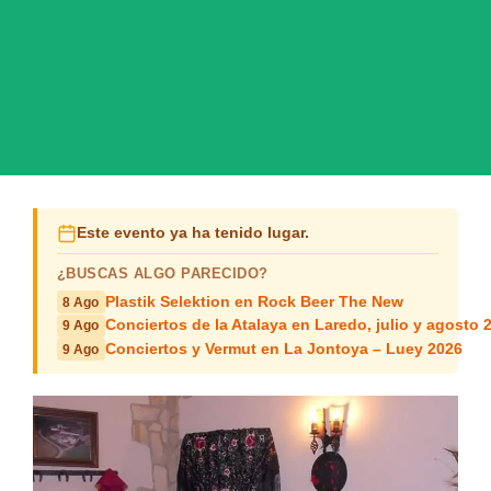
Este evento ya ha tenido lugar.
¿BUSCAS ALGO PARECIDO?
Plastik Selektion en Rock Beer The New
8 Ago
Conciertos de la Atalaya en Laredo, julio y agosto 
9 Ago
Conciertos y Vermut en La Jontoya – Luey 2026
9 Ago