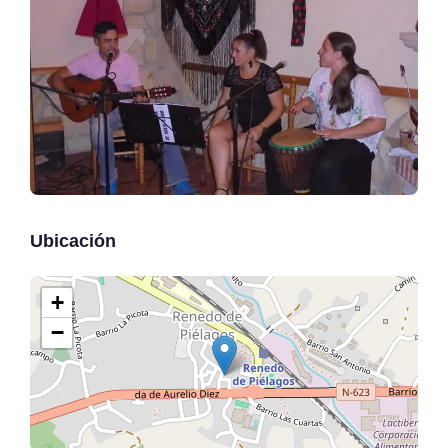
Ubicación
+
−