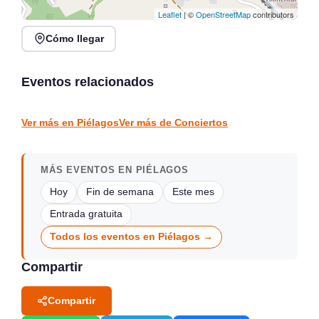
Leaflet
| ©
OpenStreetMap
contributors
Cómo llegar
Verano Mix Fiesta de
Noches de Conciertos en
Blanco en Escenario
Piélagos, ciclo de música
Santander
en directo
Eventos relacionados
Santander
Piélagos
CONCIERTOS
CONCIERTOS
Ver más en Piélagos
Ver más de Conciertos
MÁS EVENTOS EN PIÉLAGOS
Hoy
Fin de semana
Este mes
Entrada gratuita
Todos los eventos en Piélagos →
Compartir
Compartir