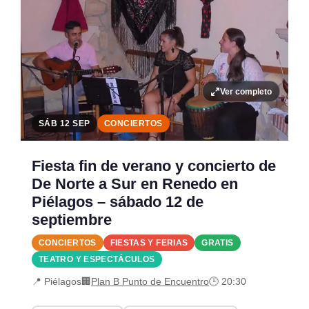
Ver completo
SÁB 12 SEP
CONCIERTOS
Fiesta fin de verano y concierto de
De Norte a Sur en Renedo en
Piélagos – sábado 12 de
septiembre
CONCIERTOS
FIESTAS Y FERIAS
GRATIS
TEATRO Y ESPECTÁCULOS
📍 Piélagos
🏢
Plan B Punto de Encuentro
🕒 20:30