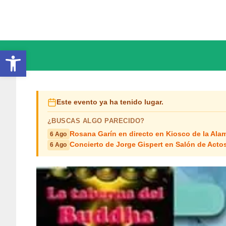
Saltar
al
contenido
Abrir barra de herramientas
Este evento ya ha tenido lugar.
¿BUSCAS ALGO PARECIDO?
Rosana Garín en directo en Kiosco de la Ala
6 Ago
Concierto de Jorge Gispert en Salón de Act
6 Ago