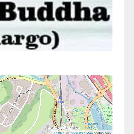
Leaflet
| ©
OpenStreetMap
contributors