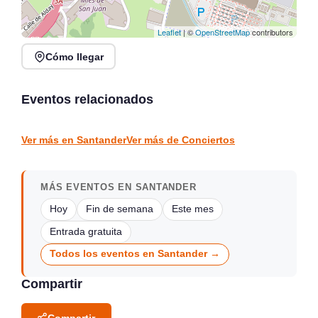
Leaflet
| ©
OpenStreetMap
contributors
Cómo llegar
Rosana Garín en directo
Concierto de Jorge
en Kiosco de la Alameda,
Gispert en Salón de
Colindres
Actos Gama
Eventos relacionados
Colindres
Gama
CONCIERTOS
CONCIERTOS
Ver más en Santander
Ver más de Conciertos
MÁS EVENTOS EN SANTANDER
Hoy
Fin de semana
Este mes
Entrada gratuita
Todos los eventos en Santander →
Compartir
Compartir