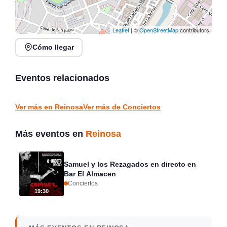
Leaflet
| ©
OpenStreetMap
contributors
Cómo llegar
Rosana Garín en directo
Concierto de Jorge
en Kiosco de la Alameda,
Gispert en Salón de
Colindres
Actos Gama
Eventos relacionados
Colindres
Gama
CONCIERTOS
CONCIERTOS
Ver más en Reinosa
Ver más de Conciertos
Más eventos en
Reinosa
Samuel y los Rezagados en directo en
Bar El Almacen
Conciertos
19:30