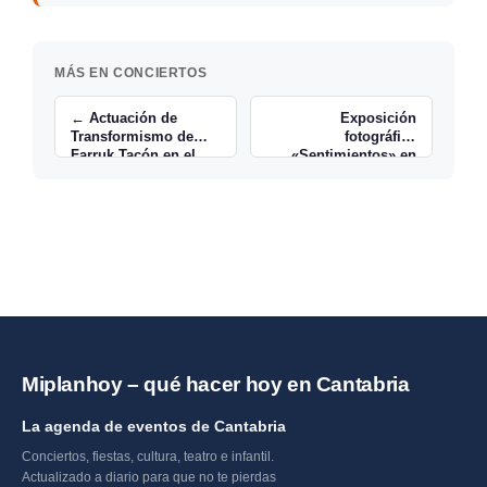
MÁS EN CONCIERTOS
← Actuación de
Exposición
Transformismo de
fotográfica
Farruk Tacón en el
«Sentimientos» en
Bitácora de Noja
Valdecilla →
Miplanhoy – qué hacer hoy en Cantabria
La agenda de eventos de Cantabria
Conciertos, fiestas, cultura, teatro e infantil.
Actualizado a diario para que no te pierdas