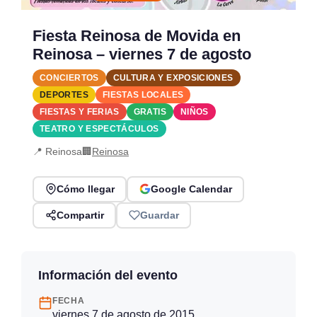
Fiesta Reinosa de Movida en
Reinosa – viernes 7 de agosto
CONCIERTOS
CULTURA Y EXPOSICIONES
DEPORTES
FIESTAS LOCALES
FIESTAS Y FERIAS
GRATIS
NIÑOS
TEATRO Y ESPECTÁCULOS
📍 Reinosa
🏢
Reinosa
Cómo llegar
Google Calendar
Compartir
Guardar
Información del evento
FECHA
viernes 7 de agosto de 2015