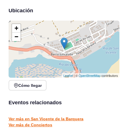
Ubicación
+
−
Leaflet
| ©
OpenStreetMap
contributors
Cómo llegar
Verano Mix Fiesta de
Noches de Conciertos en
Blanco en Escenario
Piélagos, ciclo de música
Santander
en directo
Eventos relacionados
Santander
Piélagos
CONCIERTOS
CONCIERTOS
Ver más en San Vicente de la Barquera
Ver más de Conciertos