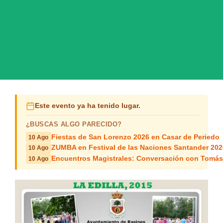
Este evento ya ha tenido lugar.
¿BUSCAS ALGO PARECIDO?
Fiestas de San Lorenzo 2026 en Casar de Periedo
10 Ago
ZUMBA en Festival de las Naciones Santander 202
10 Ago
Encuentros Magistrales: Conversación con Tomá
10 Ago