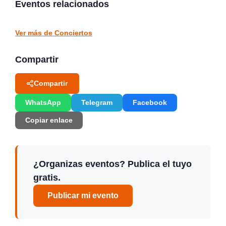
Eventos relacionados
Santander
Santander
CONCIERTOS
CONCIERTOS
Ver más de Conciertos
Compartir
Compartir
WhatsApp
Telegram
Facebook
Copiar enlace
¿Organizas eventos? Publica el tuyo
gratis.
Publicar mi evento