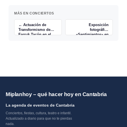
MÁS EN CONCIERTOS
← Actuación de
Exposición
Transformismo de
fotográfica
Farruk Tacón en el
«Sentimientos» en
Bitácora de Noja
Valdecilla →
Miplanhoy – qué hacer hoy en Cantabria
La agenda de eventos de Cantabria
Conciertos, fiestas, cultura, teatro e infantil.
Actualizado a diario para que no te pierdas
nada.