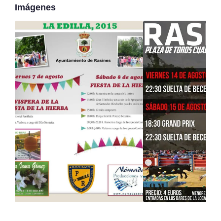
Imágenes
Recital de trompeta,
Lunes Libertarios:
trombón y piano en
Música, Poesía y Arte en
Tabacalera
Santander