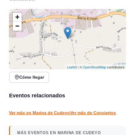
+
−
Leaflet
| ©
OpenStreetMap
contributors
Cómo llegar
Noches de Conciertos en
Jack Moore Band en
Piélagos, ciclo de música
directo en Sarón
en directo
Eventos relacionados
Sarón
Piélagos
CONCIERTOS
CONCIERTOS
Ver más en Marina de Cudeyo
Ver más de Conciertos
MÁS EVENTOS EN MARINA DE CUDEYO