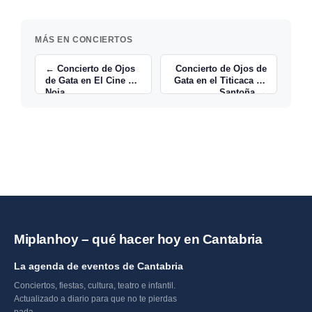
MÁS EN CONCIERTOS
← Concierto de Ojos
Concierto de Ojos de
de Gata en El Cine de
Gata en el Titicaca de
Noja
Santoña →
Miplanhoy – qué hacer hoy en Cantabria
La agenda de eventos de Cantabria
Conciertos, fiestas, cultura, teatro e infantil.
Actualizado a diario para que no te pierdas
nada.