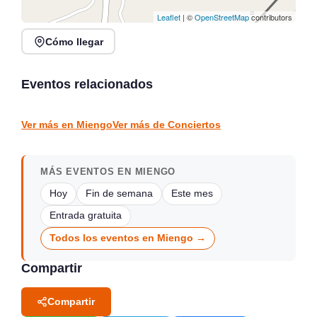
Leaflet
| ©
OpenStreetMap
contributors
Cómo llegar
Noches de Conciertos en
Jack Moore Band en
Piélagos, ciclo de música
directo en Sarón
en directo
Eventos relacionados
Sarón
Piélagos
CONCIERTOS
CONCIERTOS
Ver más en Miengo
Ver más de Conciertos
MÁS EVENTOS EN MIENGO
Hoy
Fin de semana
Este mes
Entrada gratuita
Todos los eventos en Miengo →
Compartir
Compartir