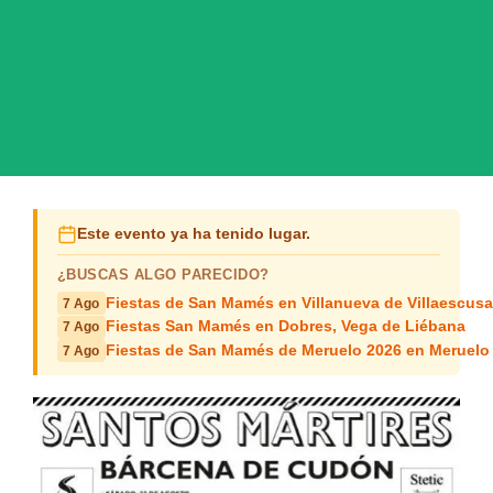
Este evento ya ha tenido lugar.
¿BUSCAS ALGO PARECIDO?
Fiestas de San Mamés en Villanueva de Villaescusa
7 Ago
Fiestas San Mamés en Dobres, Vega de Liébana
7 Ago
Fiestas de San Mamés de Meruelo 2026 en Meruelo
7 Ago