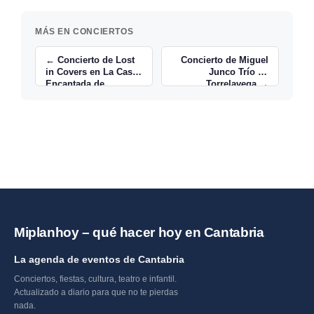
MÁS EN CONCIERTOS
← Concierto de Lost
Concierto de Miguel
in Covers en La Casa
Junco Trío en
Encantada de
Torrelavega →
Torrelavega
Miplanhoy – qué hacer hoy en Cantabria
La agenda de eventos de Cantabria
Conciertos, fiestas, cultura, teatro e infantil.
Actualizado a diario para que no te pierdas
nada.