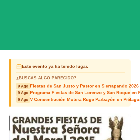
Este evento ya ha tenido lugar.
¿BUSCAS ALGO PARECIDO?
Fiestas de San Justo y Pastor en Sierrapando 2026
9 Ago
Programa Fiestas de San Lorenzo y San Roque en 
9 Ago
V Concentración Motera Ruge Parbayón en Piélago
9 Ago