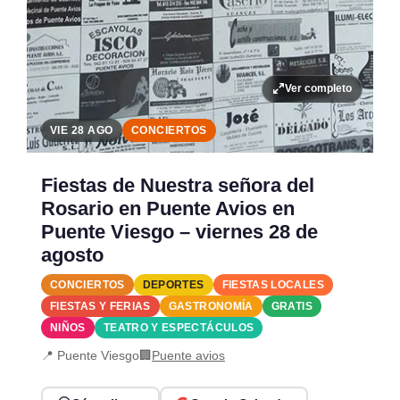
Ver completo
VIE 28 AGO
CONCIERTOS
Fiestas de Nuestra señora del
Rosario en Puente Avios en
Puente Viesgo – viernes 28 de
agosto
CONCIERTOS
DEPORTES
FIESTAS LOCALES
FIESTAS Y FERIAS
GASTRONOMÍA
GRATIS
NIÑOS
TEATRO Y ESPECTÁCULOS
📍 Puente Viesgo
🏢
Puente avios