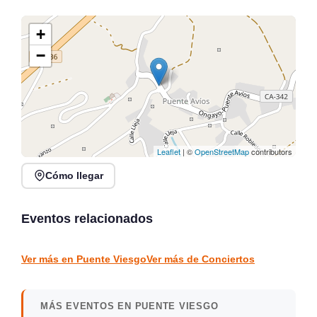
+
−
Leaflet
| ©
OpenStreetMap
contributors
Cómo llegar
Recital de trompeta,
Lunes Libertarios:
trombón y piano en
Música, Poesía y Arte en
Tabacalera
Santander
Eventos relacionados
Santander
Santander
CONCIERTOS
CONCIERTOS
Ver más en Puente Viesgo
Ver más de Conciertos
MÁS EVENTOS EN PUENTE VIESGO