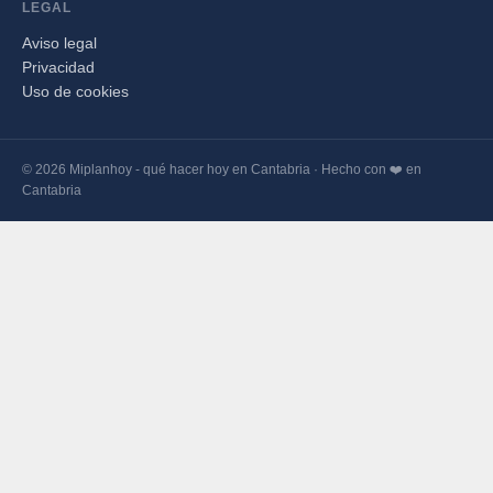
LEGAL
Aviso legal
Privacidad
Uso de cookies
© 2026 Miplanhoy - qué hacer hoy en Cantabria · Hecho con ❤️ en
Cantabria