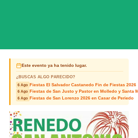
Este evento ya ha tenido lugar.
¿BUSCAS ALGO PARECIDO?
Fiestas El Salvador Castanedo Fin de Fiestas 2026
6 Ago
Fiestas de San Justo y Pastor en Molledo y Santa M
6 Ago
Fiestas de San Lorenzo 2026 en Casar de Periedo
6 Ago