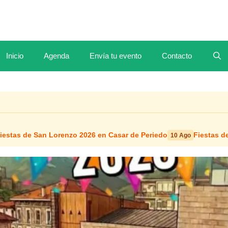
Inicio
Agenda
Envía tu evento
Contacto
iestas de San Lorenzo 2026 en Casar de Periedo
Fiestas d
10 Ago