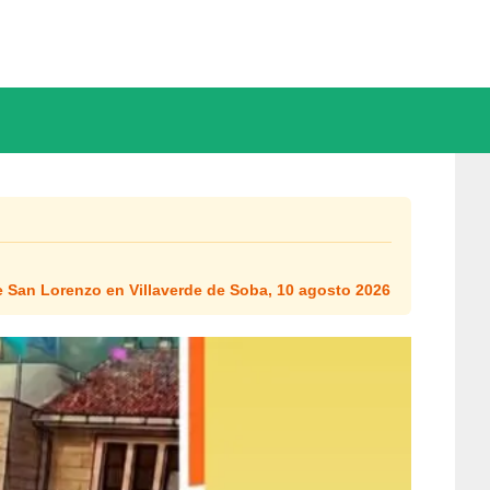
e San Lorenzo en Villaverde de Soba, 10 agosto 2026