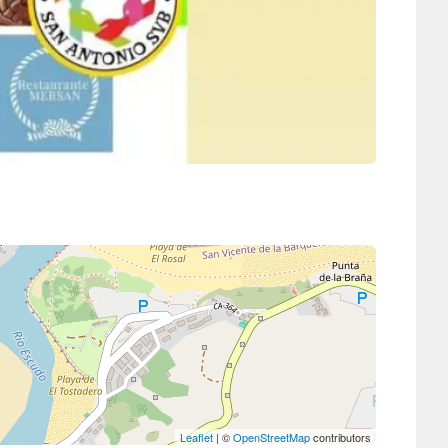
Leaflet
| ©
OpenStreetMap
contributors