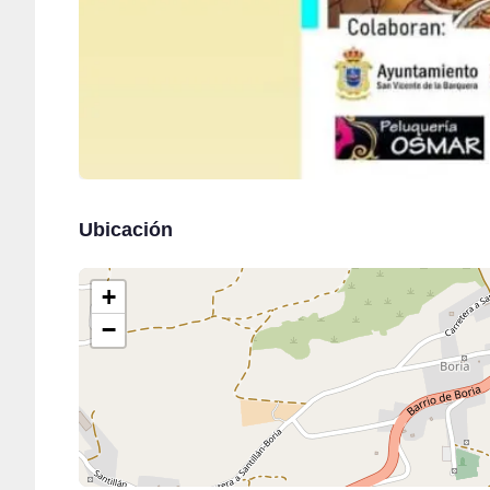
Ubicación
+
−