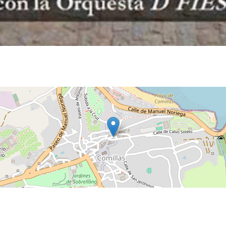
Agenda de Conciertos de Verano en Mesón Rural La
Conciertos y Vermut en La Jontoya – Luey 2026