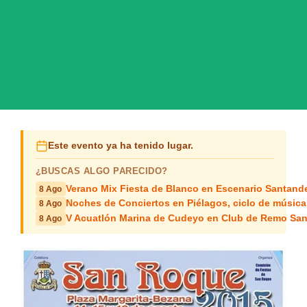
Este evento ya ha tenido lugar.
¿BUSCAS ALGO PARECIDO?
Verano Mix Fiesta de Blanco en Escenario Santand
8 Ago
Noches de Conciertos en Piélagos, ciclo de música
8 Ago
V Acuatlón Marina de Cudeyo en Club de Remo San
8 Ago