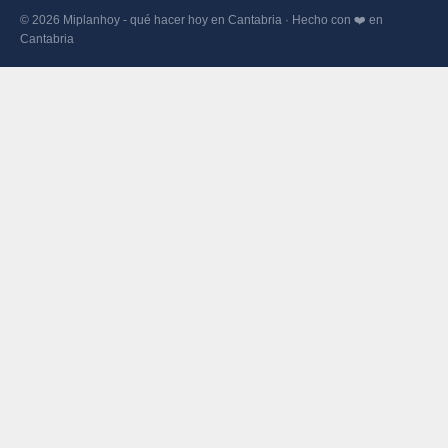
© 2026 Miplanhoy - qué hacer hoy en Cantabria · Hecho con ❤️ en
Cantabria