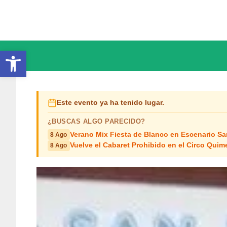
Saltar
al
contenido
Abrir barra de herramientas
Este evento ya ha tenido lugar.
¿BUSCAS ALGO PARECIDO?
Verano Mix Fiesta de Blanco en Escenario S
8 Ago
Vuelve el Cabaret Prohibido en el Circo Quim
8 Ago