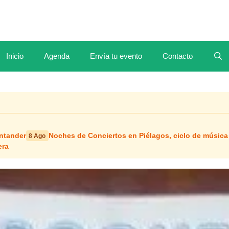
Inicio
Agenda
Envía tu evento
Contacto
antander
Noches de Conciertos en Piélagos, ciclo de música
8 Ago
era