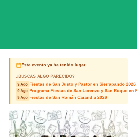
Este evento ya ha tenido lugar.
¿BUSCAS ALGO PARECIDO?
Fiestas de San Justo y Pastor en Sierrapando 2026
9 Ago
Programa Fiestas de San Lorenzo y San Roque en 
9 Ago
Fiestas de San Román Carandia 2026
9 Ago