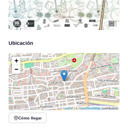
Ubicación
+
−
Leaflet
| ©
OpenStreetMap
contributors
Cómo llegar
Conciertos de la Atalaya
en Laredo, julio y agosto
Conciertos y Vermut en