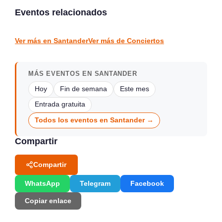
2026
La Jontoya – Luey 2026
Eventos relacionados
Laredo
Luey
CONCIERTOS
CONCIERTOS
Ver más en Santander
Ver más de Conciertos
MÁS EVENTOS EN SANTANDER
Hoy
Fin de semana
Este mes
Entrada gratuita
Todos los eventos en Santander →
Compartir
Compartir
WhatsApp
Telegram
Facebook
Copiar enlace