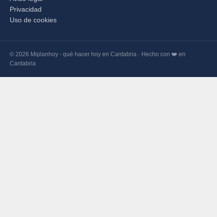
Privacidad
Uso de cookies
© 2026 Miplanhoy - qué hacer hoy en Cantabria · Hecho con ❤️ en
Cantabria