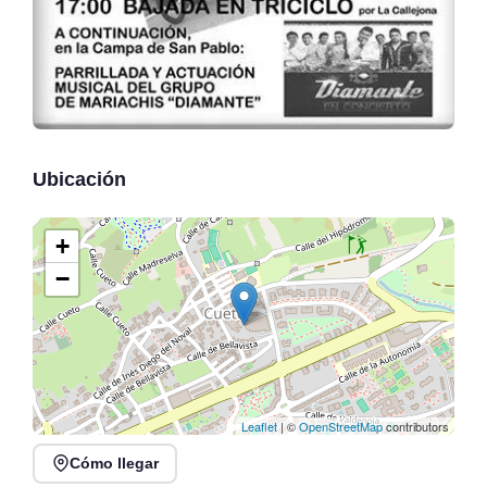
Ubicación
+
−
Leaflet
| ©
OpenStreetMap
contributors
Cómo llegar
Verano Mix Fiesta de
Noches de Conciertos en