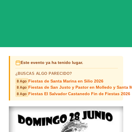
Este evento ya ha tenido lugar.
¿BUSCAS ALGO PARECIDO?
Fiestas de Santa Marina en Silio 2026
8 Ago
Fiestas de San Justo y Pastor en Molledo y Santa M
8 Ago
Fiestas El Salvador Castanedo Fin de Fiestas 2026
8 Ago