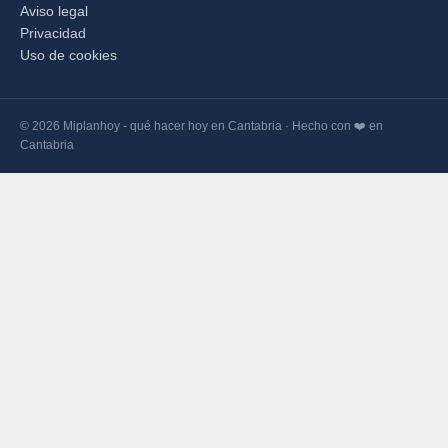
Aviso legal
Privacidad
Uso de cookies
© 2026 Miplanhoy - qué hacer hoy en Cantabria · Hecho con ❤️ en
Cantabria