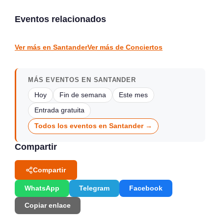
Blanco en Escenario
Piélagos, ciclo de música
Santander
en directo
Eventos relacionados
Santander
Piélagos
CONCIERTOS
CONCIERTOS
Ver más en Santander
Ver más de Conciertos
MÁS EVENTOS EN SANTANDER
Hoy
Fin de semana
Este mes
Entrada gratuita
Todos los eventos en Santander →
Compartir
Compartir
WhatsApp
Telegram
Facebook
Copiar enlace