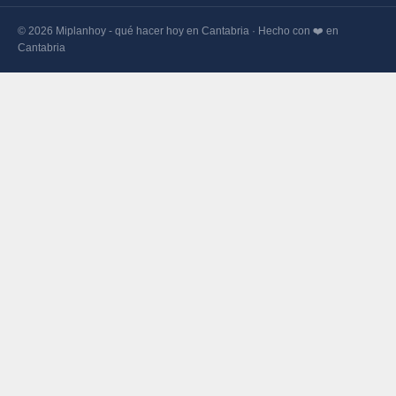
© 2026 Miplanhoy - qué hacer hoy en Cantabria · Hecho con ❤️ en
Cantabria