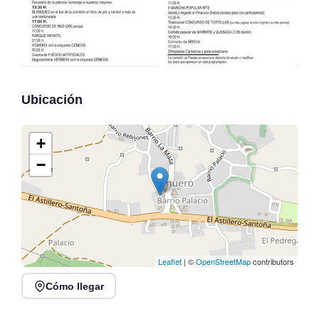
Ubicación
+
−
Leaflet
| ©
OpenStreetMap
contributors
Cómo llegar
Conciertos de la Atalaya
en Laredo, julio y agosto
Conciertos y Vermut en