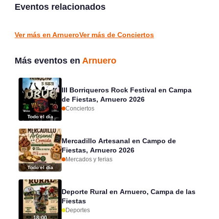
2026
La Jontoya – Luey 2026
Eventos relacionados
Laredo
Luey
CONCIERTOS
CONCIERTOS
Ver más en Arnuero
Ver más de Conciertos
Más eventos en
Arnuero
III Borriqueros Rock Festival en Campa
de Fiestas, Arnuero 2026
Conciertos
Todo el día
Mercadillo Artesanal en Campo de
Fiestas, Arnuero 2026
Mercados y ferias
Todo el día
Deporte Rural en Arnuero, Campa de las
Fiestas
Deportes
18:00