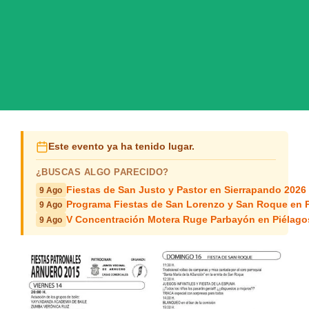
Este evento ya ha tenido lugar.
¿BUSCAS ALGO PARECIDO?
Fiestas de San Justo y Pastor en Sierrapando 2026
9 Ago
Programa Fiestas de San Lorenzo y San Roque en 
9 Ago
V Concentración Motera Ruge Parbayón en Piélago
9 Ago