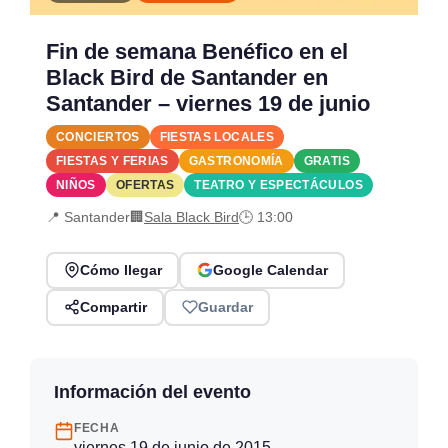
Fin de semana Benéfico en el
Black Bird de Santander en
Santander – viernes 19 de junio
CONCIERTOS
FIESTAS LOCALES
FIESTAS Y FERIAS
GASTRONOMÍA
GRATIS
NIÑOS
OFERTAS
TEATRO Y ESPECTÁCULOS
📍 Santander
🏢
Sala Black Bird
🕒 13:00
Cómo llegar
Google Calendar
Compartir
Guardar
Información del evento
FECHA
viernes 19 de junio de 2015