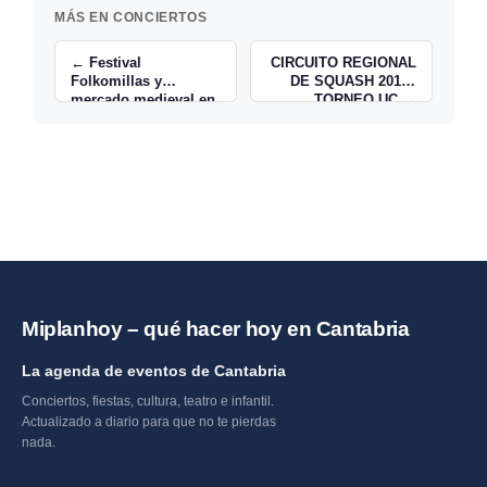
MÁS EN CONCIERTOS
← Festival
CIRCUITO REGIONAL
Folkomillas y
DE SQUASH 2015”
mercado medieval en
TORNEO UC →
Comillas
Miplanhoy – qué hacer hoy en Cantabria
La agenda de eventos de Cantabria
Conciertos, fiestas, cultura, teatro e infantil.
Actualizado a diario para que no te pierdas
nada.