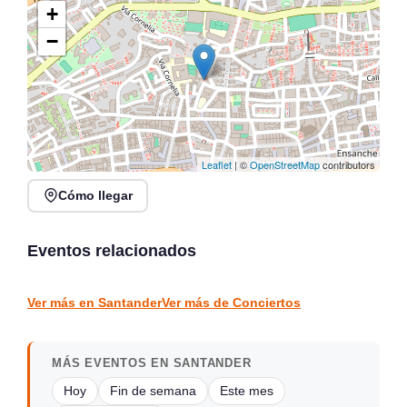
+
−
Leaflet
| ©
OpenStreetMap
contributors
Cómo llegar
Verano Mix Fiesta de
Noches de Conciertos en
Blanco en Escenario
Piélagos, ciclo de música
Santander
en directo
Eventos relacionados
Santander
Piélagos
CONCIERTOS
CONCIERTOS
Ver más en Santander
Ver más de Conciertos
MÁS EVENTOS EN SANTANDER
Hoy
Fin de semana
Este mes