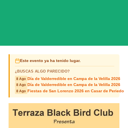
Este evento ya ha tenido lugar.
¿BUSCAS ALGO PARECIDO?
Día de Valderredible en Campa de la Velilla 2026
8 Ago
Día de Valderredible en Campa de la Velilla 2026
8 Ago
Fiestas de San Lorenzo 2026 en Casar de Periedo
8 Ago