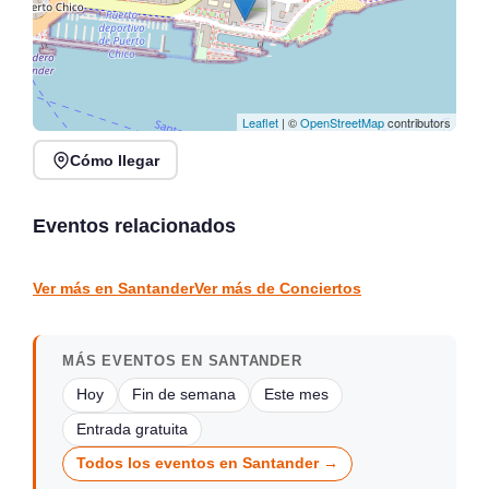
Leaflet
| ©
OpenStreetMap
contributors
Cómo llegar
Conciertos de la Atalaya
en Laredo, julio y agosto
Conciertos y Vermut en
2026
La Jontoya – Luey 2026
Eventos relacionados
Laredo
Luey
CONCIERTOS
CONCIERTOS
Ver más en Santander
Ver más de Conciertos
MÁS EVENTOS EN SANTANDER
Hoy
Fin de semana
Este mes
Entrada gratuita
Todos los eventos en Santander →