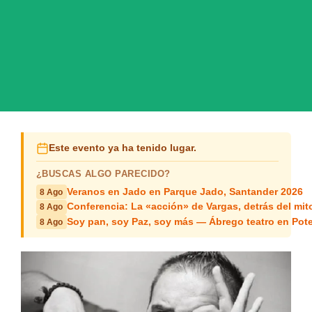
Este evento ya ha tenido lugar.
¿BUSCAS ALGO PARECIDO?
Veranos en Jado en Parque Jado, Santander 2026
8 Ago
Conferencia: La «acción» de Vargas, detrás del mit
8 Ago
Soy pan, soy Paz, soy más — Ábrego teatro en Pot
8 Ago