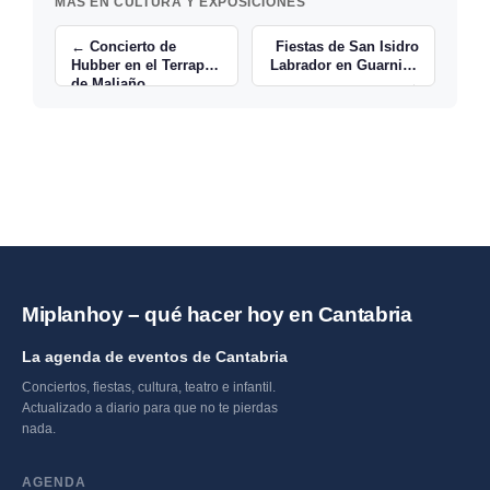
MÁS EN CULTURA Y EXPOSICIONES
← Concierto de
Fiestas de San Isidro
Hubber en el Terrapín
Labrador en Guarnizo
de Maliaño
→
Miplanhoy – qué hacer hoy en Cantabria
La agenda de eventos de Cantabria
Conciertos, fiestas, cultura, teatro e infantil.
Actualizado a diario para que no te pierdas
nada.
AGENDA