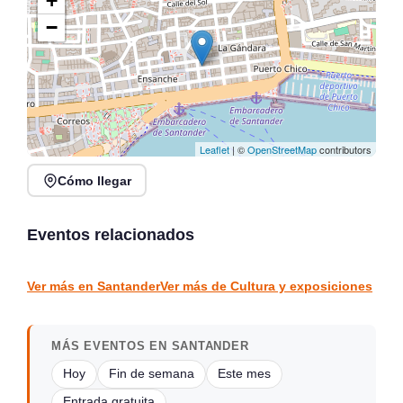
+
−
Leaflet
| ©
OpenStreetMap
contributors
Cómo llegar
Veranos en Jado en
Conferencia: La
Parque Jado, Santander
«acción» de Vargas,
2026
detrás del mito
Eventos relacionados
Santander
vargas
CULTURA Y EXPOSICIONES
CULTURA Y EXPOSICIONES
Ver más en Santander
Ver más de Cultura y exposiciones
MÁS EVENTOS EN SANTANDER
Hoy
Fin de semana
Este mes
Entrada gratuita