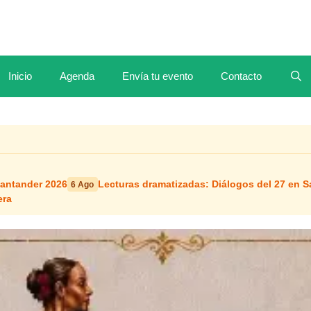
Inicio
Agenda
Envía tu evento
Contacto
Santander 2026
Lecturas dramatizadas: Diálogos del 27 en 
6 Ago
era