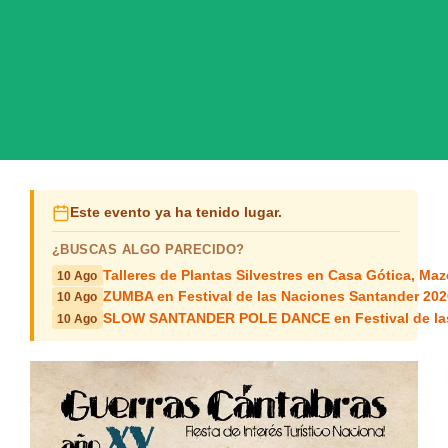
Este evento ya ha tenido lugar.
¿BUSCAS ALGO PARECIDO?
Talleres de Plantas Silvestres en Casa Gótica, Ma
10 Ago
ZUMBA en Festival de las Naciones Santander 202
10 Ago
SLOW SANTANDER POLE DANCE en Festival de las
10 Ago