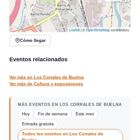
Leaflet
| ©
OpenStreetMap
contributors
Cómo llegar
Talleres de Plantas
Plan gratuito todos los
Silvestres en Casa
lunes en Café Bolero |
Gótica, Mazcuerras
Agenda cultural 2026
Eventos relacionados
Mazcuerras
Santander
CULTURA Y EXPOSICIONES
CULTURA Y EXPOSICIONES
Ver más en Los Corrales de Buelna
Ver más de Cultura y exposiciones
MÁS EVENTOS EN LOS CORRALES DE BUELNA
Hoy
Fin de semana
Este mes
Entrada gratuita
Todos los eventos en Los Corrales de