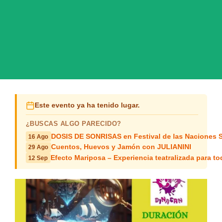
Este evento ya ha tenido lugar.
¿BUSCAS ALGO PARECIDO?
DOSIS DE SONRISAS en Festival de las Naciones 
16 Ago
Cuentos, Huevos y Jamón con JULIANINI
29 Ago
Efecto Mariposa – Experiencia teatralizada para 
12 Sep