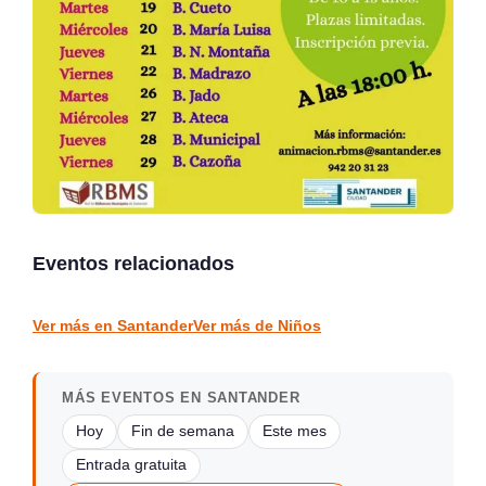
DOSIS DE SONRISAS en
Festival de las Naciones
Cuentos, Huevos y
Santander 2026
Jamón con JULIANINI
Eventos relacionados
Santander
Carrejo
NIÑOS
NIÑOS
Ver más en Santander
Ver más de Niños
MÁS EVENTOS EN SANTANDER
Hoy
Fin de semana
Este mes
Entrada gratuita