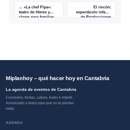
← «La chef Pipa»:
El rincón:
teatro de títeres y
espectáculo infantil
clown para familias
de Producciones
Imprevistas en
Santander →
Miplanhoy – qué hacer hoy en Cantabria
La agenda de eventos de Cantabria
Conciertos, fiestas, cultura, teatro e infantil.
Actualizado a diario para que no te pierdas
nada.
AGENDA