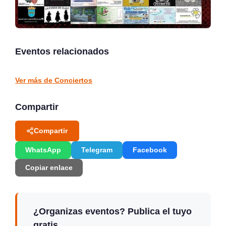
Noches de Conciertos en
Jack Moore Band en
Piélagos, ciclo de música
directo en Sarón
en directo
Eventos relacionados
Sarón
Piélagos
CONCIERTOS
CONCIERTOS
Ver más de Conciertos
Compartir
Compartir
WhatsApp
Telegram
Facebook
Copiar enlace
¿Organizas eventos? Publica el tuyo
gratis.