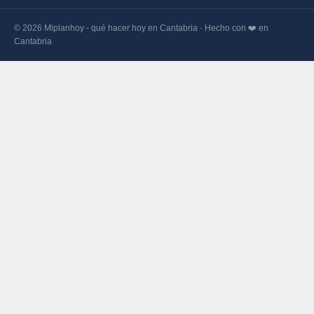
© 2026 Miplanhoy - qué hacer hoy en Cantabria · Hecho con ❤️ en
Cantabria