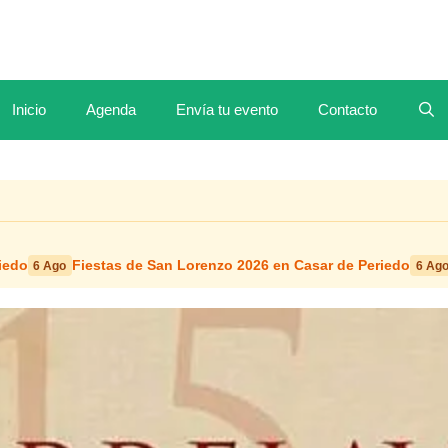
Inicio
Agenda
Envía tu evento
Contacto
iedo
Fiestas de San Lorenzo 2026 en Casar de Periedo
6 Ago
6 Ag