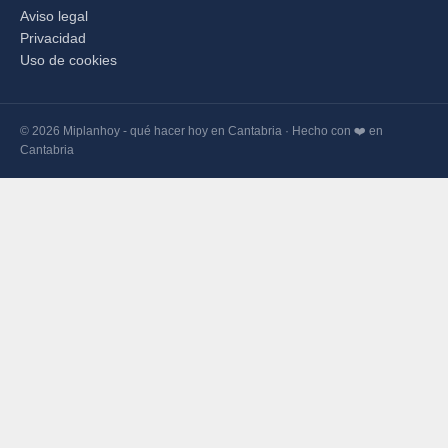
Aviso legal
Privacidad
Uso de cookies
© 2026 Miplanhoy - qué hacer hoy en Cantabria · Hecho con ❤️ en
Cantabria