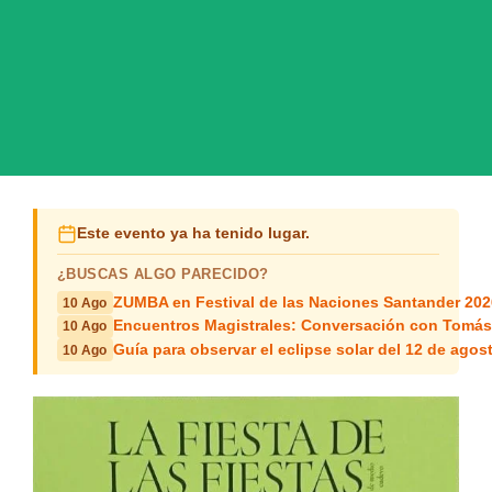
Este evento ya ha tenido lugar.
¿BUSCAS ALGO PARECIDO?
ZUMBA en Festival de las Naciones Santander 202
10 Ago
Encuentros Magistrales: Conversación con Tomá
10 Ago
Guía para observar el eclipse solar del 12 de agos
10 Ago