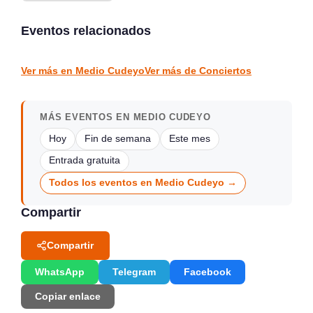
trombón y piano en
Música, Poesía y Arte en
Tabacalera
Santander
Eventos relacionados
Santander
Santander
CONCIERTOS
CONCIERTOS
Ver más en Medio Cudeyo
Ver más de Conciertos
MÁS EVENTOS EN MEDIO CUDEYO
Hoy
Fin de semana
Este mes
Entrada gratuita
Todos los eventos en Medio Cudeyo →
Compartir
Compartir
WhatsApp
Telegram
Facebook
Copiar enlace