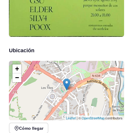
Ubicación
+
−
Leaflet
| ©
OpenStreetMap
contributors
Cómo llegar
Recital de trompeta,
Lunes Libertarios: