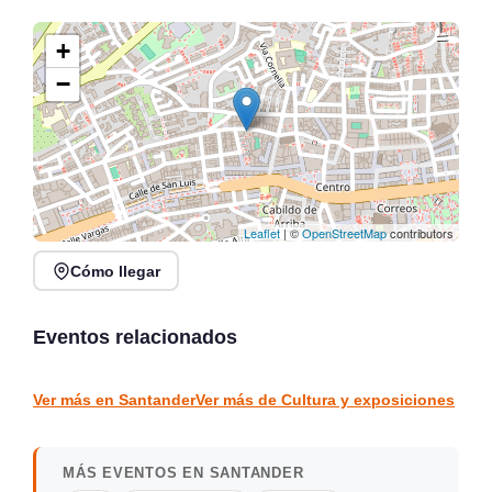
+
−
Leaflet
| ©
OpenStreetMap
contributors
Cómo llegar
Exposición Recuerdos
XVI Feria Nacional de
de Marina ÓÁZ en Finca-
Artesanía en Santander,
Museo Marqués de
Plaza Porticada
Eventos relacionados
Valdecilla
Solares
Santander
CULTURA Y EXPOSICIONES
CULTURA Y EXPOSICIONES
Ver más en Santander
Ver más de Cultura y exposiciones
MÁS EVENTOS EN SANTANDER