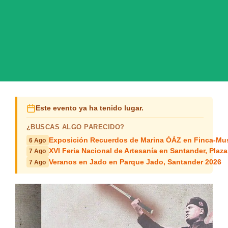
Este evento ya ha tenido lugar.
¿BUSCAS ALGO PARECIDO?
Exposición Recuerdos de Marina ÓÁZ en Finca-Mus
6 Ago
XVI Feria Nacional de Artesanía en Santander, Plaza
7 Ago
Veranos en Jado en Parque Jado, Santander 2026
7 Ago