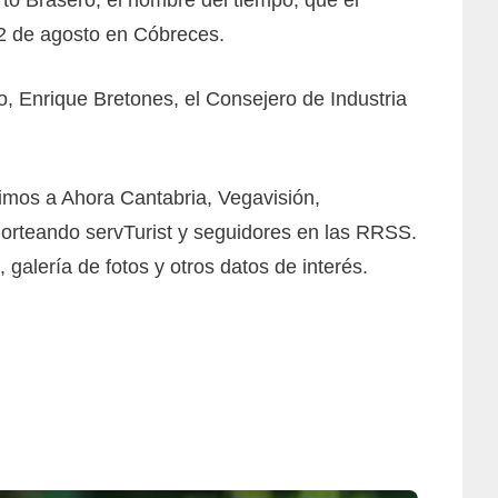
to Brasero, el hombre del tiempo, que el
 2 de agosto en Cóbreces.
o, Enrique Bretones, el Consejero de Industria
rimos a Ahora Cantabria, Vegavisión,
 Norteando servTurist y seguidores en las RRSS.
alería de fotos y otros datos de interés.