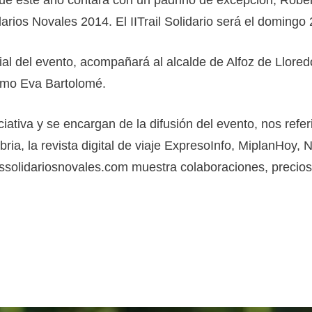
que este año contará con un padrino de excepción, Rober
rios Novales 2014. El IITrail Solidario será el domingo
ial del evento, acompañará al alcalde de Alfoz de Llored
ismo Eva Bartolomé.
ativa y se encargan de la difusión del evento, nos refe
ia, la revista digital de viaje ExpresoInfo, MiplanHoy,
olidariosnovales.com muestra colaboraciones, precios, g