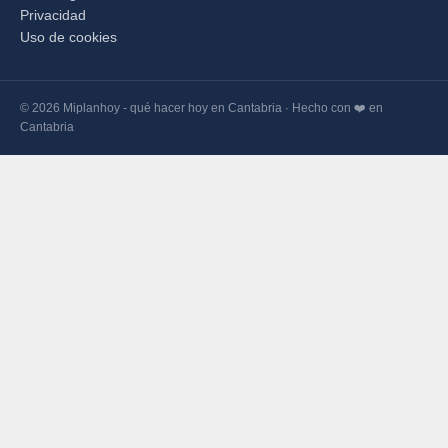
Privacidad
Uso de cookies
© 2026 Miplanhoy - qué hacer hoy en Cantabria · Hecho con ❤️ en
Cantabria