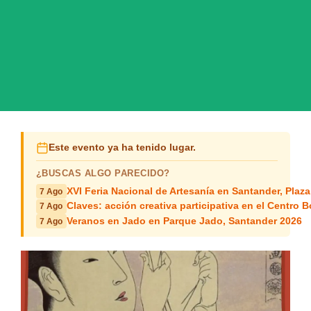
Este evento ya ha tenido lugar.
¿BUSCAS ALGO PARECIDO?
XVI Feria Nacional de Artesanía en Santander, Plaza
7 Ago
Claves: acción creativa participativa en el Centro B
7 Ago
Veranos en Jado en Parque Jado, Santander 2026
7 Ago