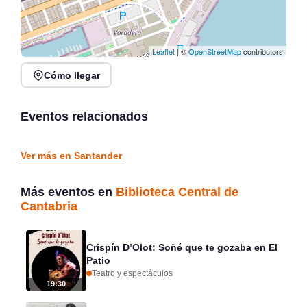
Leaflet
| ©
OpenStreetMap
contributors
Cómo llegar
Exposición Recuerdos
XVI Feria Nacional de
de Marina ÓÁZ en Finca-
Artesanía en Santander,
Museo Marqués de
Plaza Porticada
Eventos relacionados
Valdecilla
Solares
Santander
CULTURA Y EXPOSICIONES
CULTURA Y EXPOSICIONES
Ver más en Santander
Más eventos en
Biblioteca Central de
Cantabria
Crispín D’Olot: Soñé que te gozaba en El
Patio
Teatro y espectáculos
19:30