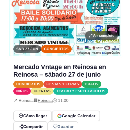
Ver completo
SÁB 27 JUN
CONCIERTOS
Mercado Vntage en Reinosa en
Reinosa – sábado 27 de junio
CONCIERTOS
FIESTAS Y FERIAS
GRATIS
NIÑOS
OFERTAS
TEATRO Y ESPECTÁCULOS
📍 Reinosa
🏢
Reinosa
🕒 11:00
Cómo llegar
Google Calendar
Compartir
Guardar