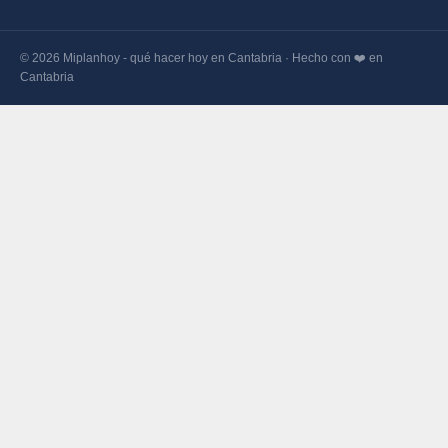
© 2026 Miplanhoy - qué hacer hoy en Cantabria · Hecho con ❤️ en
Cantabria