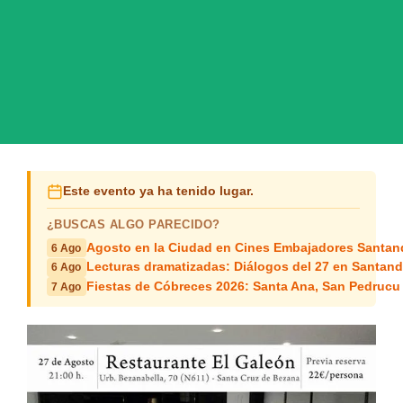
Este evento ya ha tenido lugar.
¿BUSCAS ALGO PARECIDO?
Agosto en la Ciudad en Cines Embajadores Santan
6 Ago
Lecturas dramatizadas: Diálogos del 27 en Santand
6 Ago
Fiestas de Cóbreces 2026: Santa Ana, San Pedrucu
7 Ago