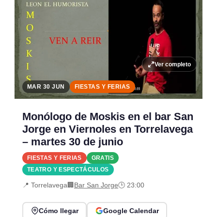
Ver completo
MAR 30 JUN
FIESTAS Y FERIAS
Monólogo de Moskis en el bar San
Jorge en Viernoles en Torrelavega
– martes 30 de junio
FIESTAS Y FERIAS
GRATIS
TEATRO Y ESPECTÁCULOS
📍 Torrelavega
🏢
Bar San Jorge
🕒 23:00
Cómo llegar
Google Calendar