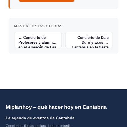
MÁS EN FIESTAS Y FERIAS
← Concierto de
Concierto de Dale
Profesores y alumnos
Duru y Ecos de
en el Almacén de Las
Cantabria en la fiesta
Artes de Astillero
de la Salud en
Espinama →
Miplanhoy – qué hacer hoy en Cantabria
La agenda de eventos de Cantabria
Conciertos, fiestas, cultura, teatro e infantil.