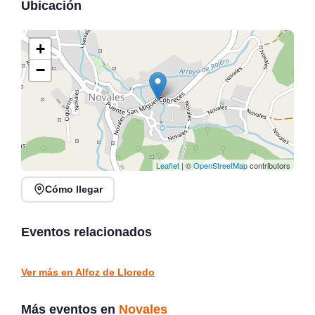
Ubicación
+
−
Leaflet
| ©
OpenStreetMap
contributors
Cómo llegar
Pop Up Chic en La Casa
Rosana Garín en directo
de los Limones, Novales
en Kiosco de la Alameda,
2026
Colindres
Eventos relacionados
Novales
Colindres
MERCADOS Y FERIAS
CONCIERTOS
Ver más en Alfoz de Lloredo
Más eventos en
Novales