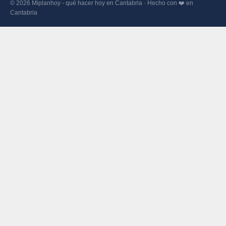
© 2026 Miplanhoy - qué hacer hoy en Cantabria · Hecho con ❤️ en
Cantabria