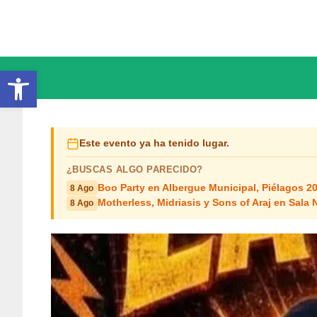
Saltar
al
contenido
Abrir barra de herramientas
Este evento ya ha tenido lugar.
¿BUSCAS ALGO PARECIDO?
Boo Party en Albergue Municipal, Piélagos 2
8 Ago
Motherless, Midriasis y Sons of Araj en Sala 
8 Ago