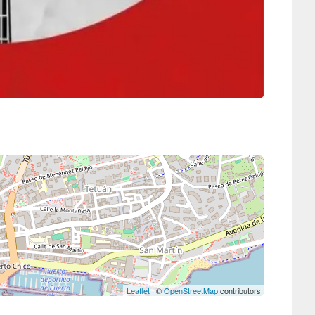
Leaflet
| ©
OpenStreetMap
contributors