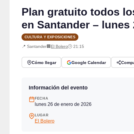
Plan gratuito todos l
en Santander – lunes 
CULTURA Y EXPOSICIONES
📍 Santander
🏢
El Bolero
🕒 21:15
Cómo llegar
Google Calendar
Compa
Información del evento
FECHA
lunes 26 de enero de 2026
LUGAR
El Bolero