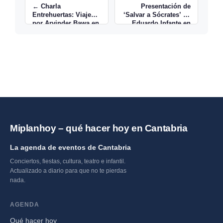
← Charla
Presentación de
Entrehuertas: Viajes
‘Salvar a Sócrates’ de
por Arvinder Bawa en
Eduardo Infante en
Eureka
Librería Gil →
Miplanhoy – qué hacer hoy en Cantabria
La agenda de eventos de Cantabria
Conciertos, fiestas, cultura, teatro e infantil.
Actualizado a diario para que no te pierdas
nada.
AGENDA
Qué hacer hoy